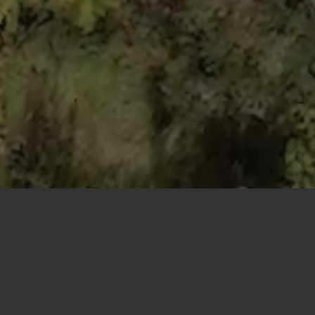
Asociația Câmpina Curată
, în colaborare cu
concurs de idei pentru proiectul de arhitectur
Detalii despre concurs
Concursul va fi lansat ca un proiect de an în c