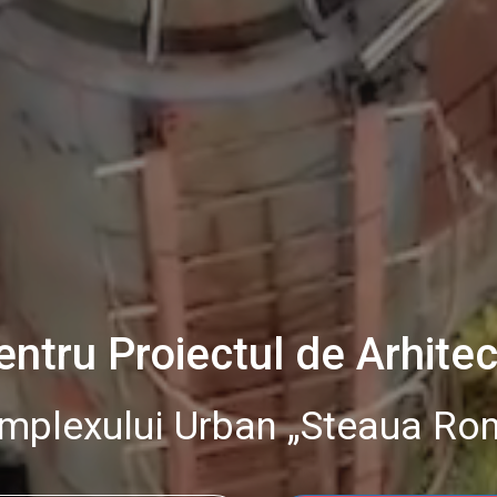
entru Proiectul de Arhite
omplexului Urban „Steaua Ro