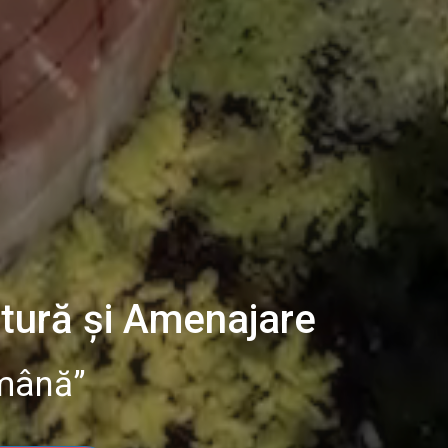
ctură și Amenajare
mână”