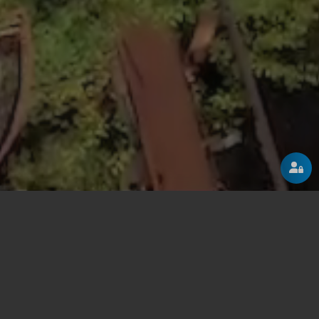
M)
, va organiza în toamna anului 2024 un
 demonstra abilitățile și creativitatea. După